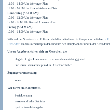
11:30 – 14:00 Uhr Worringer-Platz
14:00 – 16:00 Uhr Konrad Adenauer-Platz
Donnerstag (SKFM e.V.):
10:00 – 12:00 Uhr Worringer-Platz
12:00 - 14:00 Uhr Konrad Adenauer-Platz
Freitag (SKFM e.V.):
10:00 – 14:00 Uhr Worringer-Platz
Während der Streetwork zu Fuß sind die Mitarbeiter/innen in Kooperation mit den
→
Fr
Düsseldorf
an den Szenetreffpunkten rund um den Hauptbahnhof und in der Altstadt un
Unsere Angebote richten sich an Menschen, die
illegale Drogen konsumieren bzw. von diesen abhängig sind
und ihren Lebensmittelpunkt in Düsseldorf haben
Zugangsvoraussetzung
keine
Wir bieten im Kontaktbus
Sozialberatung
warme und kalte Getränke
Spritzentausch/-ausgabe