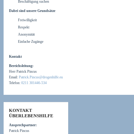
Beschäftigung suchen
Dabei sind unsere Grundsätze
Freiwilligkeit
Respekt
Anonymität
Einfache Zugänge
Kontakt
Bereichsleitung:
Herr Patrick Pincus
Email:
Patrick.Pincus@drogenhilfe.eu
Telefon:
0211 301446-534
KONTAKT
ÜBERLEBENSHILFE
Ansprechpartner:
Patrick Pincus