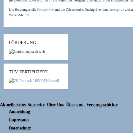
Im Dezember 2006 eröffnet im Hinterhof des DrogenHilfeCentrums der Drogenkonsu
Die Beratungsstelle
Perspektive
und die Düsseldorfer Suchtprävention
Crosspoint
ziehe
Weyer-Str. um.
FÖRDERUNG
TÜV ZERTIFIZIERT
Aktuelle Seite:
Startseite
Über Uns
Über uns - Vereinsgeschichte
Anmeldung
Impressum
Datenschutz