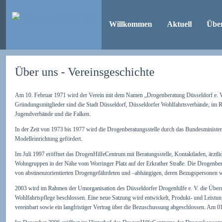
Willkommen
Aktuell
Übe
Über uns - Vereinsgeschichte
Am 10. Februar 1971 wird der Verein mit dem Namen „Drogenberatung Düsseldorf e. V." 
Gründungsmitglieder sind die Stadt Düsseldorf, Düsseldorfer Wohlfahrtsverbände, im Rat 
Jugendverbände und die Falken.
In der Zeit von 1973 bis 1977 wird die Drogenberatungsstelle durch das Bundesministe
Modelleinrichtung gefördert.
Im Juli 1997 eröffnet das DrogenHilfeCentrum mit Beratungsstelle, Kontaktladen, ärztlic
Wohngruppen in der Nähe vom Worringer Platz auf der Erkrather Straße. Die Drogenbera
von abstinenzorientierten Drogengefährdeten und –abhängigen, deren Bezugspersonen wie
2003 wird im Rahmen der Umorganisation des Düsseldorfer Drogenhilfe e. V. die Übern
Wohlfahrtspflege beschlossen. Eine neue Satzung wird entwickelt, Produkt- und Leistu
vereinbart sowie ein langfristiger Vertrag über die Bezuschussung abgeschlossen. Am 0